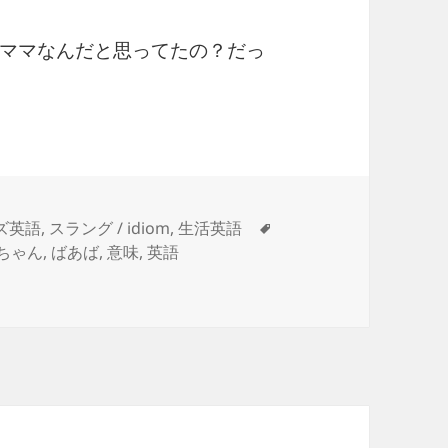
ママなんだと思ってたの？だっ
タ
ズ英語
,
スラング / idiom
,
生活英語
グ
ちゃん
,
ばあば
,
意味
,
英語
ちゃん、ばぁば に