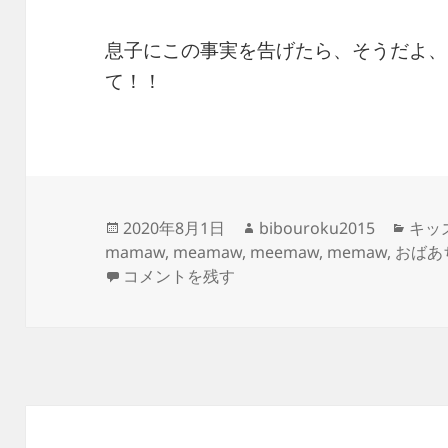
息子にこの事実を告げたら、そうだよ、
て！！
投
作
カ
2020年8月1日
bibouroku2015
キッ
稿
成
テ
mamaw
,
meamaw
,
meemaw
,
memaw
,
おばあ
日:
-mamaw, meemaw, memaw – おばあ
者
ゴ
コメントを残す
リ
ー