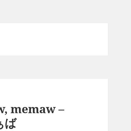
w, memaw –
ぁば