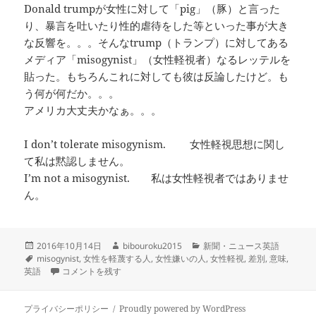
Donald trumpが女性に対して「pig」（豚）と言った
り、暴言を吐いたり性的虐待をした等といった事が大き
な反響を。。。そんなtrump（トランプ）に対してある
メディア「misogynist」（女性軽視者）なるレッテルを
貼った。もちろんこれに対しても彼は反論したけど。も
う何が何だか。。。
アメリカ大丈夫かなぁ。。。
I don’t tolerate misogynism. 女性軽視思想に関し
て私は黙認しません。
I’m not a misogynist. 私は女性軽視者ではありませ
ん。
投
作
カ
2016年10月14日
bibouroku2015
新聞・ニュース英語
稿
タ
成
テ
misogynist
,
女性を軽蔑する人
,
女性嫌いの人
,
女性軽視
,
差別
,
意味
,
日:
グ
-misogynist- 女性嫌いの人、女性を軽蔑する人、 に
者
ゴ
英語
コメントを残す
リ
ー
プライバシーポリシー
Proudly powered by WordPress