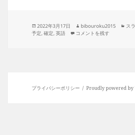
投
作
カ
2022年3月17日
bibouroku2015
スラ
稿
-nail down – 確定する に
成
テ
予定
,
確定
,
英語
コメントを残す
日:
者
ゴ
リ
ー
プライバシーポリシー
Proudly powered by