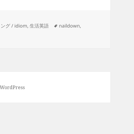
タ
ング / idiom
,
生活英語
naildown
,
グ
 WordPress