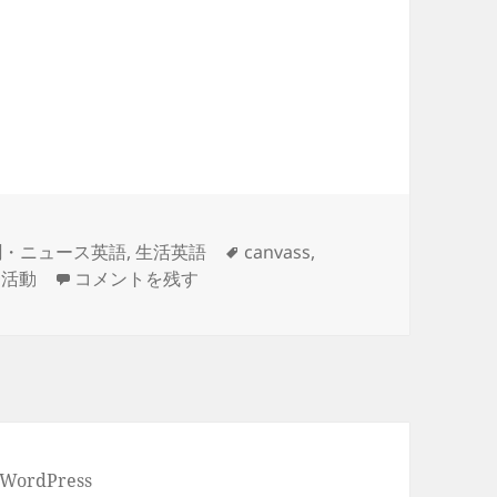
タ
聞・ニュース英語
,
生活英語
canvass
,
-canvass- 遊説する、（投票を）依頼して回る、選
グ
挙活動
コメントを残す
 WordPress