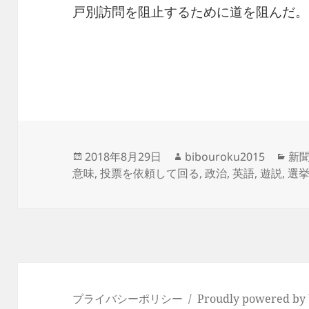
戸別訪問を阻止するために道を阻んだ。
投
作
カ
2018年8月29日
bibouroku2015
新
稿
成
テ
意味
,
投票を依頼して回る
,
政治
,
英語
,
遊説
,
選
日:
者
ゴ
リ
ー
プライバシーポリシー
Proudly powered by