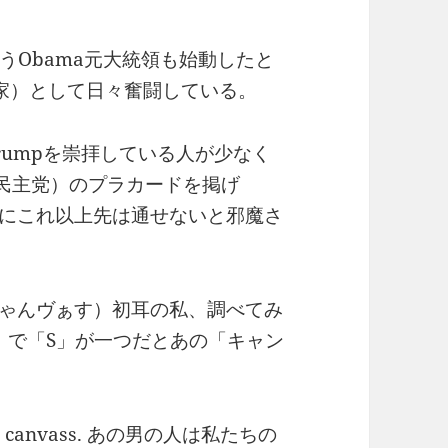
Obama
う
元大統領も始動したと
家）として日々奮闘している。
rump
を崇拝している人が少なく
民主党）のプラカードを掲げ
にこれ以上先は通せないと邪魔さ
ゃんヴぁす）初耳の私、調べてみ
S
」で「
」が一つだとあの「キャン
r canvass.
あの男の人は私たちの