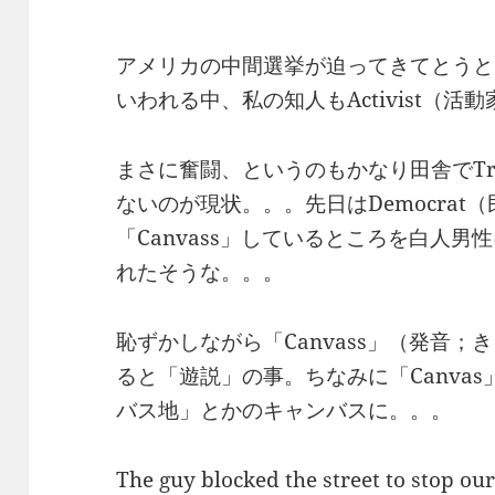
アメリカの中間選挙が迫ってきてとうと
Activist
いわれる中、私の知人も
（活動
T
まさに奮闘、というのもかなり田舎で
Democrat
ないのが現状。。。先日は
（
Canvass
「
」しているところを白人男性
れたそうな。。。
Canvass
恥ずかしながら「
」（発音；き
Canvas
ると「遊説」の事。ちなみに「
バス地」とかのキャンバスに。。。
The guy blocked the street to stop ou