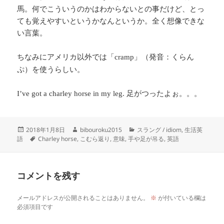
馬。何でこういうのかはわからないとの事だけど、とっ
ても覚えやすいというかなんというか。全く想像できな
い言葉。
ちなみにアメリカ以外では「
」（発音：くらん
cramp
ぷ）を使うらしい。
足がつったよぉ。。。
I’ve got a charley horse in my leg.
投
作
カ
2018年1月8日
bibouroku2015
スラング / idiom
,
生活英
稿
タ
成
テ
語
Charley horse
,
こむら返り
,
意味
,
手や足が吊る
,
英語
日:
グ
者
ゴ
リ
ー
コメントを残す
メールアドレスが公開されることはありません。
※
が付いている欄は
必須項目です