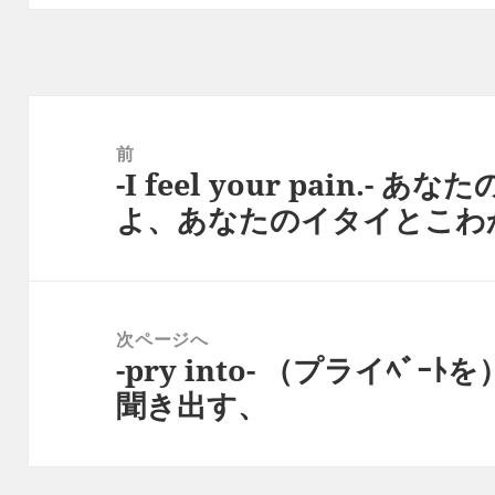
投
稿
前
-I feel your pain.
ナ
前
よ、あなたのイタイとこわ
ビ
の
ゲ
投
ー
稿:
シ
次ページへ
ョ
-pry into- （プライﾍ
次
ン
聞き出す、
の
投
稿: