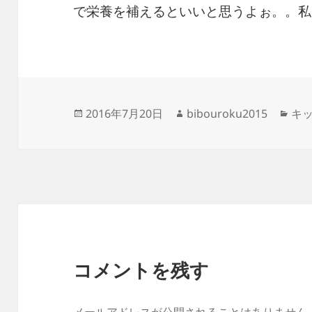
で栄養を補えるといいと思うよぉ。。私
投
作
カ
2016年7月20日
bibouroku2015
キ
稿
成
テ
日:
者
ゴ
リ
ー
コメントを残す