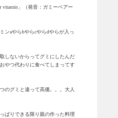
」（発音：ガミーベアー
 vitamin
ミン
やら
やら
やら
やらが入っ
a
b
c
d
取しないからってグミにしたんだ
おやつ代わりに食べてしまってす
つのグミと違って高価。。。大人
っぱりできる限り親の作った料理