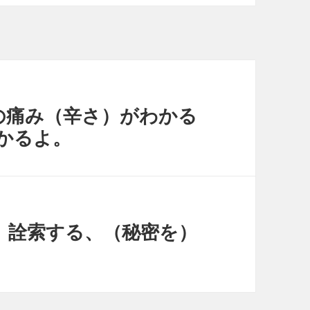
- あなたの痛み（辛さ）がわかる
かるよ。
ﾞｰﾄを）詮索する、（秘密を）