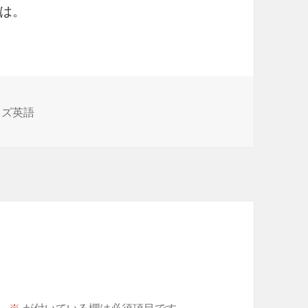
は。
ッズ英語