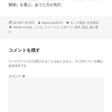
模様）を選ぶ。あてた方が先行。
投
作
カ
2018年1月18日
bibouroku2015
キッズ英語
,
生活英語
稿
タ
成
テ
Heads or tails
,
こども
,
コイントス
,
スポーツ
,
意味
,
英語
,
表か裏
日:
グ
者
ゴ
か
リ
ー
コメントを残す
メールアドレスが公開されることはありません。
※
が付いている欄は
必須項目です
コメント
※