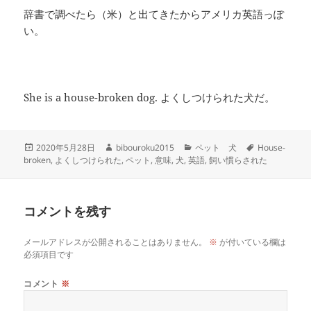
辞書で調べたら（米）と出てきたからアメリカ英語っぽ
い。
She is a house-broken dog. よくしつけられた犬だ。
投
作
カ
タ
2020年5月28日
bibouroku2015
ペット 犬
House-
稿
成
テ
グ
broken
,
よくしつけられた
,
ペット
,
意味
,
犬
,
英語
,
飼い慣らされた
日:
者
ゴ
リ
ー
コメントを残す
メールアドレスが公開されることはありません。
※
が付いている欄は
必須項目です
コメント
※