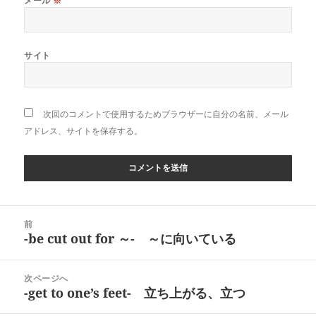
メール
※
サイト
次回のコメントで使用するためブラウザーに自分の名前、メール
アドレス、サイトを保存する。
投
前
稿
-be cut out for ～- ～に向いている
前
ナ
の
ビ
投
次ページへ
ゲ
稿:
-get to one’s feet- 立ち上がる、立つ
次
ー
の
シ