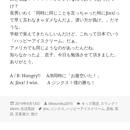
け？
長男いわく「同時に同じことを言っちゃった時にJinx!っ
て早く言わなきゃダメなんだよ。遅い方が負け。」だそ
うな。
学校で覚えてきたらしいんだけど、これって日本でいう
「ハッピーアイスクリーム」だぁ。
アメリカでも同じようなのがあったんだね。
知らなかったよ、息子。今日も勉強させて頂きました。
ありがとう。
A / B: Hungry!! A/B同時に「お腹空いた！」
A: Jinx! I win. A ジンクス！僕の勝ち！
投
作
カ
2019年4月13日
bibouroku2015
キッズ英語
,
スラング /
稿
タ
成
テ
idiom
,
生活英語
Jinx
,
ジンクス
,
ハッピーアイスクリーム
,
意味
,
英
日:
グ
者
ゴ
語
,
言葉遊び
,
遊び
リ
ー