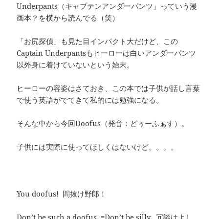
Underpants（キャプテンアンダーパンツ」っていう漫
画本？を横から読んでる（笑）
「お尻探偵」も見た目インパクト大だけど、この
Captain Underpantsもヒーローは白いアンダーパンツ
以外身に着けていないという始末。
ヒーローの容姿はさておき、この本では子供が話し言葉
で使う英語がでてきて私的には勉強になる。
そんな中から今回Doofus（発音：どぅーふぁす）。
子供には実際に使ってほしくはないけど。。。。
You doofus! 間抜け野郎！
Don’t be such a doofus. =Don’t be silly. 冗談はよし