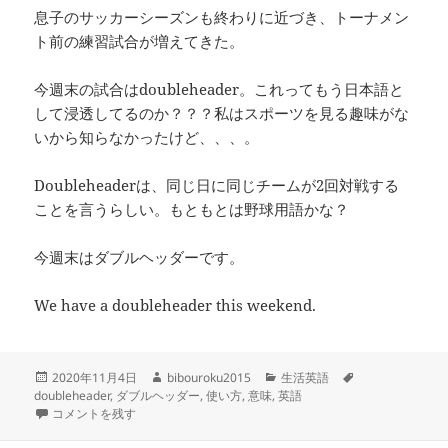
息子のサッカーシーズンも終わりに近づき、トーナメン
ト前の練習試合が増えてきた。
今週末の試合はdoubleheader。これってもう日本語と
して浸透してるのか？？？私はスポーツを見る趣味がな
いから知らなかったけど、、、。
Doubleheaderは、同じ日に同じチームが2回対戦する
ことを言うらしい。もともとは野球用語かな？
今週末はダブルヘッダーです。
We have a doubleheader this weekend.
投
作
カ
タ
2020年11月4日
bibouroku2015
生活英語
稿
成
テ
グ
doubleheader
,
ダブルヘッダー
,
使い方
,
意味
,
英語
日:
-doubleheader- ダブルヘッダー、同じ日に同じチームが2回対戦すること
者
ゴ
コメントを残す
リ