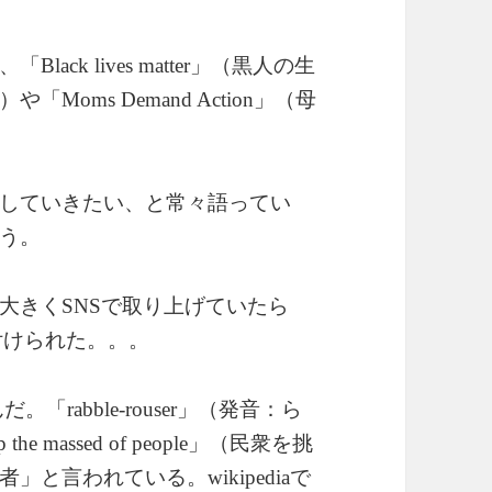
、「
」（黒人の生
Black lives matter
）や「
」（母
Moms Demand Action
していきたい、と常々語ってい
う。
大きく
で取り上げていたら
SNS
付けられた。。。
んだ。「
」（発音：ら
rabble-rouser
」（民衆を挑
up the massed of people
者」と言われている。
wikipediaで