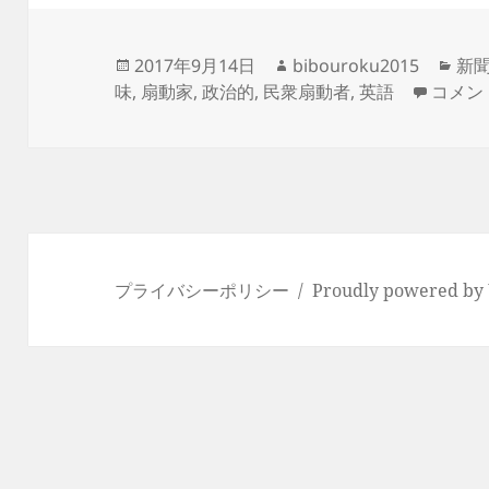
投
作
カ
2017年9月14日
bibouroku2015
新
稿
成
-rab
テ
味
,
扇動家
,
政治的
,
民衆扇動者
,
英語
コメン
日:
者
ゴ
リ
ー
プライバシーポリシー
Proudly powered by