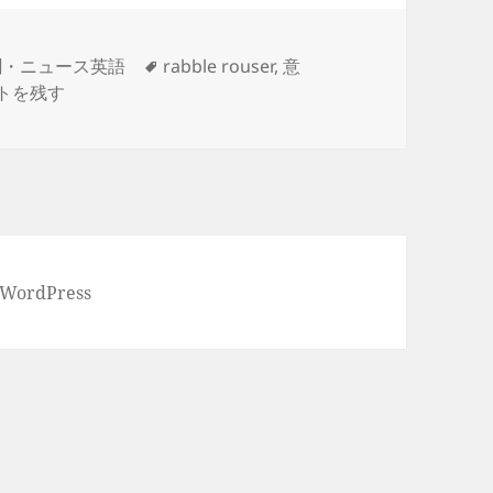
タ
聞・ニュース英語
rabble rouser
,
意
ble rouser- 民衆扇動者、（政治的な）扇動家 に
グ
トを残す
 WordPress