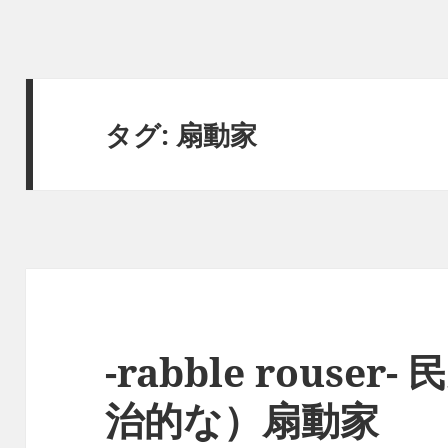
タグ:
扇動家
-rabble rouse
治的な）扇動家