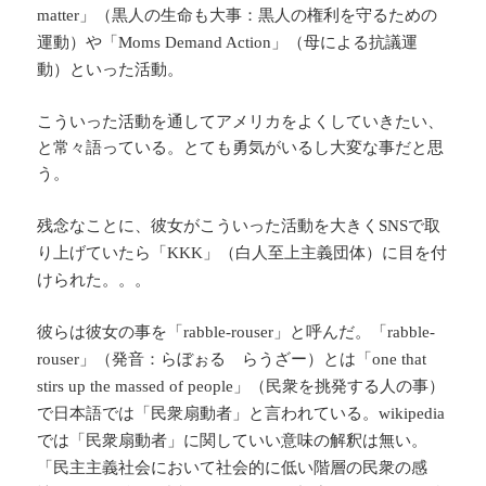
」（黒人の生命も大事：黒人の権利を守るための
matter
運動）や「
」（母による抗議運
Moms Demand Action
動）といった活動。
こういった活動を通してアメリカをよくしていきたい、
と常々語っている。とても勇気がいるし大変な事だと思
う。
残念なことに、彼女がこういった活動を大きく
で取
SNS
り上げていたら「
」（白人至上主義団体）に目を付
KKK
けられた。。。
彼らは彼女の事を「
」と呼んだ。「
rabble-rouser
rabble-
」（発音：らぼぉる らうざー）とは「
rouser
one that
」（民衆を挑発する人の事）
stirs up the massed of people
で日本語では「民衆扇動者」と言われている。
wikipedia
は「民衆扇動者」に関していい意味の解釈は無い。
で
「民主主義社会において社会的に低い階層の民衆の感