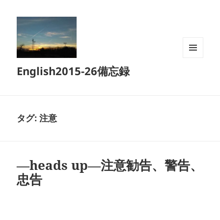
メニュ
English2015-26備忘録
ーとウ
ィジェ
ット
タグ:
注意
―heads up―注意勧告、警告、
忠告