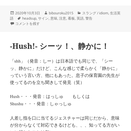
投
作
カ
2020年10月3日
bibouroku2015
スラング / idiom
,
生活英
稿
タ
成
テ
語
headsup
,
サイン
,
意味
,
注意
,
看板
,
英語
,
警告
日:
―heads up―注意勧告、警告、忠告 に
グ
者
ゴ
コメントを残す
リ
ー
-Hush!- シーッ！、静かに！
「
」（発音：しー）は日本語でも同じで、「シー
shh
ッ、静かに」だけど、こんな感じで柔らかく「静かに」
っていう言い方、他にもあった。息子の保育園の先生が
使ってるのを立ち聞きして発見（笑）
・・・発音：はっしゅ もしくは
Hush
・・・発音：しゃっしゅ
Shushu
人差し指を口に当てるジェスチャーは同じだから、意味
が分からなくて対応できるけども、、、知ってる方がい