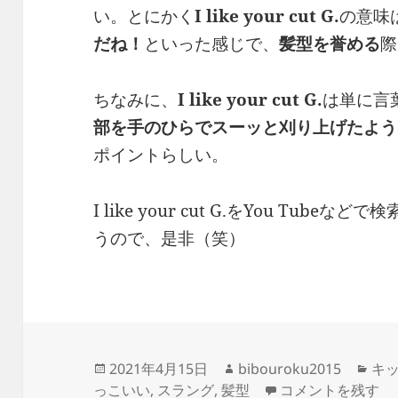
い。とにかく
I like your cut G.
の意味
だね！
といった感じで、
髪型を誉める
際
ちなみに、
I like your cut G.
は単に言
部を手のひらでスーッと刈り上げたよう
ポイントらしい。
I like your cut G.をYou Tu
うので、是非（笑）
投
作
カ
2021年4月15日
bibouroku2015
キ
稿
成
― I like you
テ
っこいい
,
スラング
,
髪型
コメントを残す