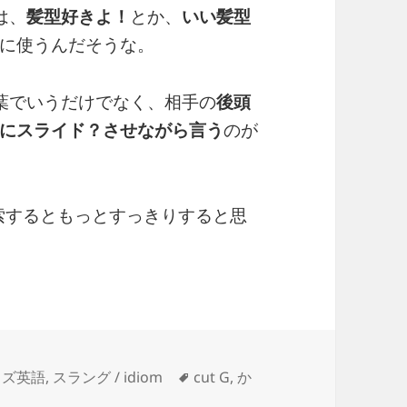
は、
髪型好きよ！
とか、
いい髪型
に使うんだそうな。
葉でいうだけでなく、相手の
後頭
にスライド？させながら言う
のが
beなどで検索するともっとすっきりすると思
タ
ッズ英語
,
スラング / idiom
cut G
,
か
r cut G!― いいヘアスタイルだね！ に
グ