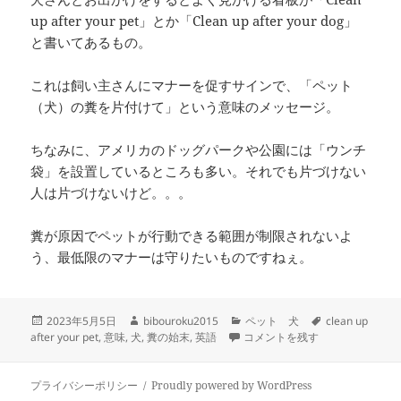
up after your pet」とか「Clean up after your dog」
と書いてあるもの。
これは飼い主さんにマナーを促すサインで、「ペット
（犬）の糞を片付けて」という意味のメッセージ。
ちなみに、アメリカのドッグパークや公園には「ウンチ
袋」を設置しているところも多い。それでも片づけない
人は片づけないけど。。。
糞が原因でペットが行動できる範囲が制限されないよ
う、最低限のマナーは守りたいものですねぇ。
投
作
カ
タ
2023年5月5日
bibouroku2015
ペット 犬
clean up
稿
成
-Clean up after your pet
テ
グ
after your pet
,
意味
,
犬
,
糞の始末
,
英語
コメントを残す
日:
者
ゴ
リ
ー
プライバシーポリシー
Proudly powered by WordPress