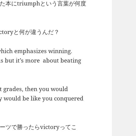
本にtriumphという言葉が何度
toryと何が違うんだ？
which emphasizes winning.
s but it’s more about beating
ct grades, then you would
y would be like you conquered
ーツで勝ったらvictoryってこ