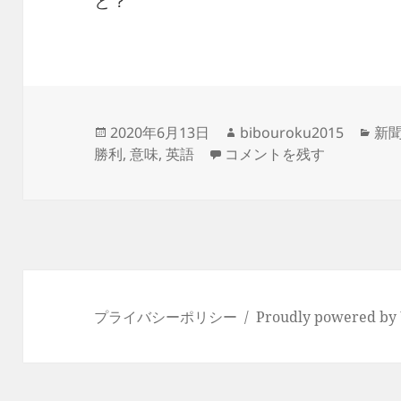
と？
投
作
カ
2020年6月13日
bibouroku2015
新
稿
– triumph- 勝利 に
成
テ
勝利
,
意味
,
英語
コメントを残す
日:
者
ゴ
リ
ー
プライバシーポリシー
Proudly powered by