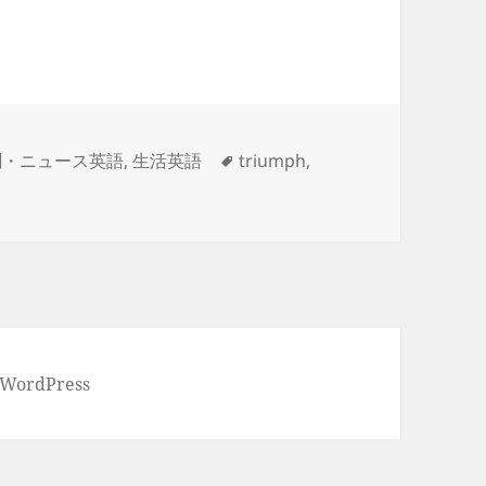
タ
聞・ニュース英語
,
生活英語
triumph
,
グ
 WordPress