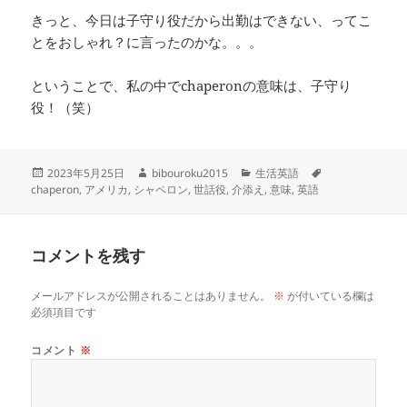
きっと、今日は子守り役だから出勤はできない、ってこ
とをおしゃれ？に言ったのかな。。。
ということで、私の中でchaperonの意味は、子守り
役！（笑）
投
作
カ
タ
2023年5月25日
bibouroku2015
生活英語
稿
成
テ
グ
chaperon
,
アメリカ
,
シャペロン
,
世話役
,
介添え
,
意味
,
英語
日:
者
ゴ
リ
ー
コメントを残す
メールアドレスが公開されることはありません。
※
が付いている欄は
必須項目です
コメント
※