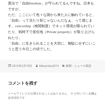
憲法で「自由
」が守られてるんですね。日本も
freedom
ですが。
ただ、ここにいて色々な国から来た人に触れていると、
「自由」って当たり前じゃないんだなぁ、って感じま
す。
（検閲制度）でネット環境が限られてい
cencorship
たり、戦時下で居住地（
）が取り上げら
Private property
れたり。
「自由」に生きられることを大切に、無駄にせずにいこ
うと思う今日この頃でした。
投
作
カ
2015年2月18日
bibouroku2015
新聞・ニュース英語
稿
成
テ
日:
者
ゴ
リ
コメントを残す
ー
メールアドレスが公開されることはありません。
※
が付いている欄は
必須項目です