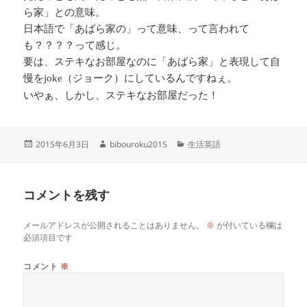
ら家」との意味。
日本語で「あばら家の」って意味、って言われて
も？？？？って感じ。
要は、ステキなお部屋なのに「あばら家」と表現して自
慢を
（ジョーク）にしているんですねぇ。
joke
いやぁ、しかし、ステキなお部屋だった！
投
作
カ
2015年6月3日
bibouroku2015
生活英語
稿
成
テ
日:
者
ゴ
リ
コメントを残す
ー
メールアドレスが公開されることはありません。
※
が付いている欄は
必須項目です
コメント
※