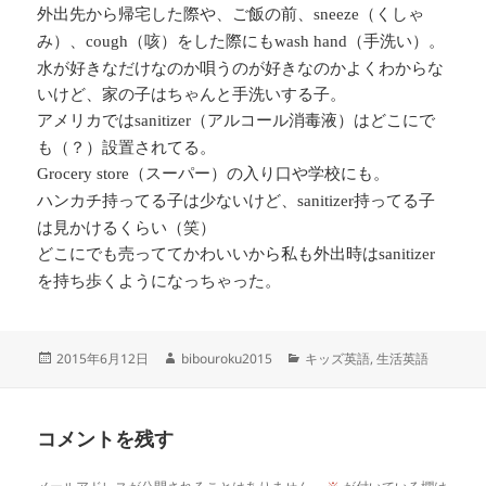
外出先から帰宅した際や、ご飯の前、
（くしゃ
sneeze
み）、
（咳）をした際にも
（手洗い）。
cough
wash hand
水が好きなだけなのか唄うのが好きなのかよくわからな
いけど、家の子はちゃんと手洗いする子。
アメリカでは
（アルコール消毒液）はどこにで
sanitizer
も（？）設置されてる。
（スーパー）の入り口や学校にも。
Grocery store
ハンカチ持ってる子は少ないけど、
持ってる子
sanitizer
は見かけるくらい（笑）
どこにでも売っててかわいいから私も外出時は
sanitizer
を持ち歩くようになっちゃった。
投
作
カ
2015年6月12日
bibouroku2015
キッズ英語
,
生活英語
稿
成
テ
日:
者
ゴ
リ
コメントを残す
ー