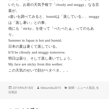
いたら、お昼の天気予報で「
」なる言
cloudy and muggy
葉が。
違いを調べてみると、
は「蒸している」、
s
humid
muggy
は「蒸し暑い」との事。
他にも「
」を使って「べたべたぁ」ってのもあ
sticky
り。
Summer in Japan is hot and humid.
日本の夏は暑くて蒸している。
It’ll be clloudy and muggy tomorrow.
明日は曇り、そして蒸し暑いでしょう。
My face are sticky from this wether.
この天気のせいで顔がベタベタ。。。
投
作
カ
2015年6月18日
bibouroku2015
新聞・ニュース英語
,
生
稿
成
テ
活英語
日:
者
ゴ
リ
ー