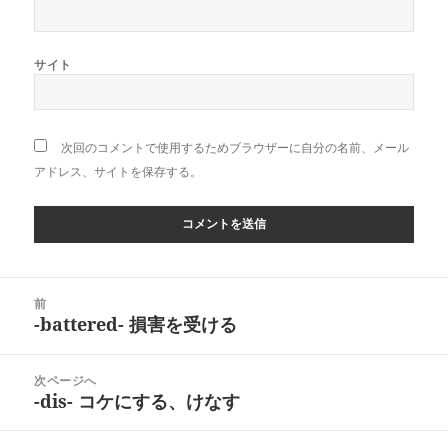
サイト
次回のコメントで使用するためブラウザーに自分の名前、メール
アドレス、サイトを保存する。
投
前
稿
-battered- 損害を受ける
前
ナ
の
ビ
投
次ページへ
ゲ
稿:
-dis- コケにする、けなす
次
ー
の
シ