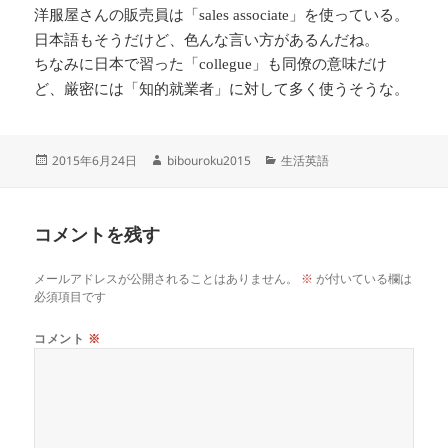
洋服屋さんの販売員は「
」を使っている。
sales associate
日本語もそうだけど、色んな言い方があるんだね。
ちなみに日本で習った「
」も同僚の意味だけ
collegue
ど、厳密には「知的就業者」に対して多く使うそうな。
投
作
カ
2015年6月24日
bibouroku2015
生活英語
稿
成
テ
日:
者
ゴ
リ
コメントを残す
ー
メールアドレスが公開されることはありません。
※
が付いている欄は
必須項目です
コメント
※