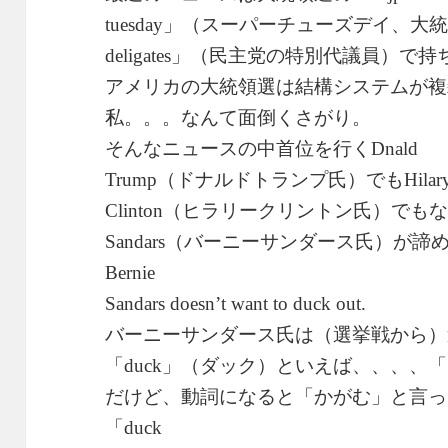
」（スーパーチューズデイ、大
tuesday
」（民主党の特別代議員）で持
deligates
アメリカの大統領選は結構システムが複
私。。。なんて面倒くさがり。
そんなニュースの中首位を行く
Dnald
（ドナルドトランプ氏）でも
Trump
Hilar
（ヒラリークリントン氏）でも
Clinton
（バーニーサンダース氏）が諦
Sandars
Bernie
Sandars doesn’t want to duck out.
バーニーサンダース氏は（選挙戦から）
「
」（ダック）といえば、、、、「
duck
だけど、動詞になると「かがむ」と言っ
「
duck