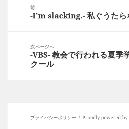
稿
前
-I’m slacking.- 私
ナ
前
ビ
の
ゲ
投
ー
稿:
次ページへ
シ
-VBS- 教会で行われる夏
次
ョ
クール
の
ン
投
稿:
プライバシーポリシー
Proudly powered by