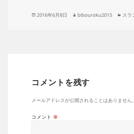
投
作
カ
2016年6月8日
bibouroku2015
スラン
稿
成
テ
日:
者
ゴ
リ
ー
コメントを残す
メールアドレスが公開されることはありません
コメント
※