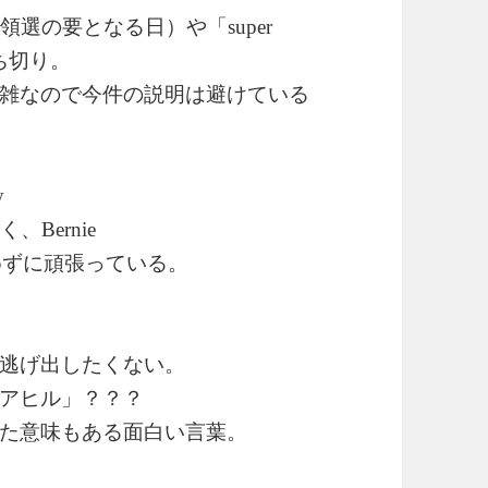
統領選の要となる日）や「
super
ち切り。
雑なので今件の説明は避けている
y
なく、
Bernie
めずに頑張っている。
逃げ出したくない。
アヒル」？？？
た意味もある面白い言葉。