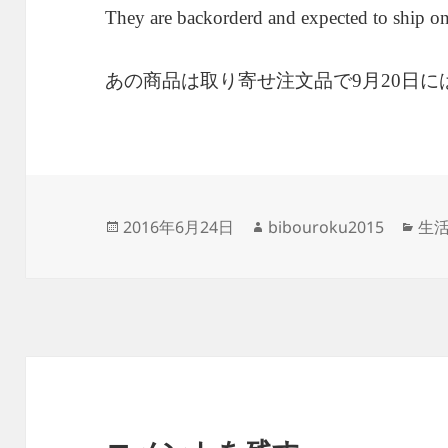
They are backorderd and expected to ship o
あの商品は取り寄せ注文品で
月
日に
9
20
投
作
カ
2016年6月24日
bibouroku2015
生
稿
成
テ
日:
者
ゴ
リ
ー