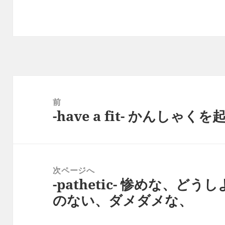
投
稿
前
-have a fit- かんし
ナ
前
ビ
の
ゲ
投
ー
稿:
次ページへ
シ
-pathetic- 惨めな、
次
ョ
のない、ダメダメな、
の
ン
投