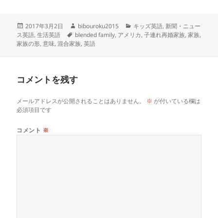
投
作
カ
2017年3月2日
bibouroku2015
キッズ英語
,
新聞・ニュー
稿
タ
成
テ
ス英語
,
生活英語
blended family
,
アメリカ
,
子連れ再婚家族
,
家族
,
日:
グ
者
ゴ
家族の形
,
意味
,
混合家族
,
英語
リ
ー
コメントを残す
メールアドレスが公開されることはありません。
※
が付いている欄は
必須項目です
コメント
※