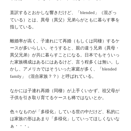
直訳するとおかしな響きだけど、「
」（混ざっ
blended
ている）とは、異母（異父）兄弟らがともに暮らす事を
指している。
離婚率が高く、子連れにて再婚（もしくは同棲）するケ
ースが多いらしい。そうすると、親の違う兄弟（異母・
異父兄弟）が共に暮らすことになる。日本でもそういっ
た家族構成はあるにはあるけど、言う程多くは無い。し
かし、アメリカではそういった家庭が多く、「
blended
」（混合家族？？）と呼ばれている。
family
なかには子連れ再婚（同棲）が上手くいかず、祖父母が
子供を引き取り育てるケースも稀ではないとか。
色々なものが「多様化」している世の中だけど、私的に
は家族の形はあまり「多様化」していってほしくないな
ぁ・・・。