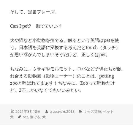
そして、定番フレーズ。
Can I pet? 撫でていい？
犬や猫など小動物を撫でる、触るという英語はpetを使
う。日本語を英語に変換する考えだとtouch（タッチ）
が思い浮かんでしまいそうだけど、正しくはpet。
ちなみに、ウサギやモルモット、ロバなど子供たちが触
れ合える動物園（動物コーナー）のことは、petting
zooと呼ばれてまぁす！ちなみに、Zooって呼称だけ
ど、2匹しかいなくてもいいみたい。
投
作
カ
2021年3月18日
bibouroku2015
キッズ英語
,
ペット
稿
タ
成
テ
犬
pet
,
撫でる
,
犬
日:
グ
者
ゴ
リ
ー