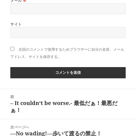
メール
※
サイト
次回のコメントで使用するためブラウザーに自分の名前、メール
アドレス、サイトを保存する。
投
前
稿
– It couldn‘t be worse.- 最低だぁ！最悪だ
前
ナ
ぁ！
の
ビ
投
ゲ
稿:
次ページへ
ー
―No wading!―歩いて渡るの禁止！
次