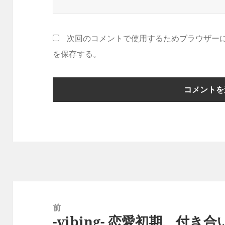
次回のコメントで使用するためブラウザー
を保存する。
投
稿
前
-vibing- 恋愛初期、付
ナ
前