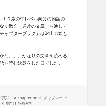
１０歳の中レベル向けの物語の
–
なく散文（通常の文章）を通して
チャプターブック」は沢山の絵も
かな。。。かなりの文章を読める
語を読む決意をした日でした。
タ
ズ英語
chapter book
,
チャプターブ
グ
１０歳向けの物語本