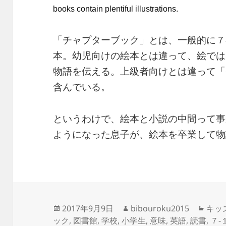
books contain plentiful illustrations.
「チャプターブック」とは、一般的に７
本。幼児向けの絵本とは違って、絵では
物語を伝える。上級者向けとは違って「
含んでいる。
というわけで、絵本と小説の中間って事
ようになった息子が、絵本を卒業して物
投
作
カ
2017年9月9日
bibouroku2015
キッ
稿
成
テ
ック
,
図書館
,
学校
,
小学生
,
意味
,
英語
,
読書
,
７-