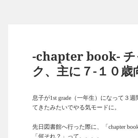
-chapter book
ク、主に７-１０歳
息子が
（一年生）になって３週
1st grade
てきたみたいでやる気モードに。
先日図書館へ行った際に、「
chapter boo
「何それ？」って。。。。