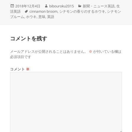
投
作
カ
2018年12月4日
bibouroku2015
新聞・ニュース英語
,
生
稿
タ
成
テ
活英語
cinnamon broom
,
シナモンの香りのするホウキ
,
シナモン
日:
グ
者
ゴ
ブルーム
,
ホウキ
,
意味
,
英語
リ
ー
コメントを残す
メールアドレスが公開されることはありません。
※
が付いている欄は
必須項目です
コメント
※