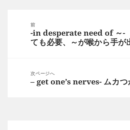
投
稿
前
-in desperate need 
ナ
前
ても必要、～が喉から手が
ビ
の
ゲ
投
ー
稿:
シ
次ページへ
ョ
– get one’s nerves
次
ン
の
投
稿: