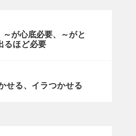
of ～- ～が心底必要、～がと
出るほど必要
- ムカつかせる、イラつかせる