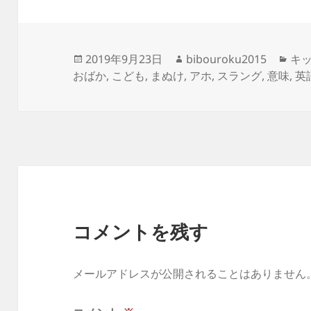
投
作
カ
2019年9月23日
bibouroku2015
キ
稿
成
テ
おばか
,
こども
,
まぬけ
,
アホ
,
スラング
,
意味
,
英
日:
者
ゴ
リ
ー
コメントを残す
メールアドレスが公開されることはありません