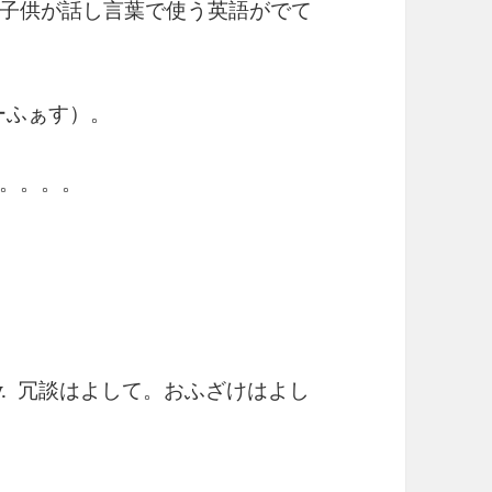
子供が話し言葉で使う英語がでて
ーふぁす）。
。。。。
 be silly. 冗談はよして。おふざけはよし