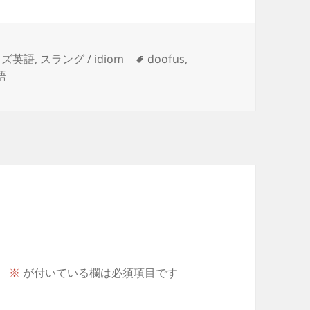
タ
ッズ英語
,
スラング / idiom
doofus
,
グ
語
。
※
が付いている欄は必須項目です