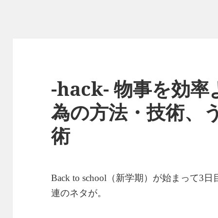
-hack- 物事を
為の方法・技術、
術
（新学期）が始まって
日
Back to school
3
連のネタが。