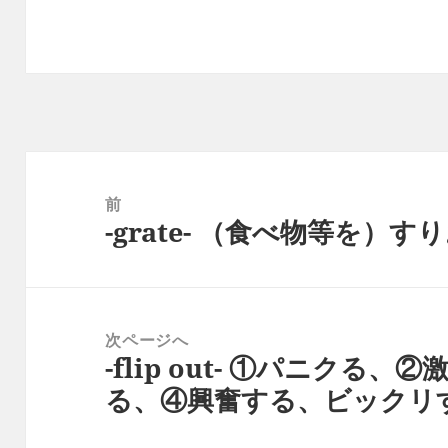
投
稿
前
-grate- （食べ物等を）す
ナ
前
ビ
の
ゲ
投
ー
稿:
次ページへ
シ
-flip out- ①パニクる
次
ョ
る、④興奮する、ビックリ
の
ン
投