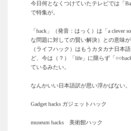
今日何となくつけていたテレビでは「
Ba
で特集が。
「
」（発音：はっく）は「
hack
a clever s
な問題に対しての賢い解決）との意味が
（ライフハック）はもうカタカナ日本語
ど、今は（？）「
」に限らず「○○
life
hac
ているみたい。
なんかいい日本語訳が思い浮かばない。
ガジェットハック
Gadget hacks
美術館ハック
museum hacks