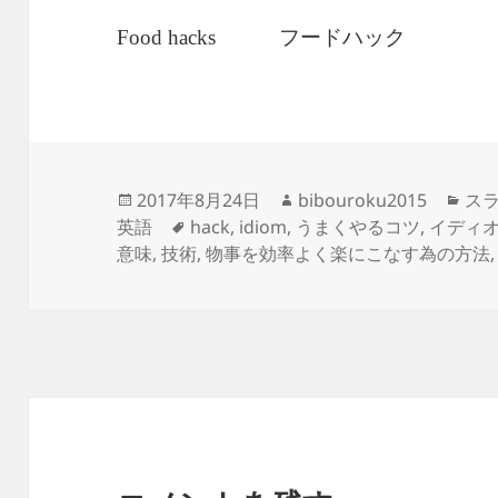
フードハック
Food hacks
投
作
カ
2017年8月24日
bibouroku2015
スラ
稿
タ
成
テ
英語
hack
,
idiom
,
うまくやるコツ
,
イディ
日:
グ
者
ゴ
意味
,
技術
,
物事を効率よく楽にこなす為の方法
リ
ー