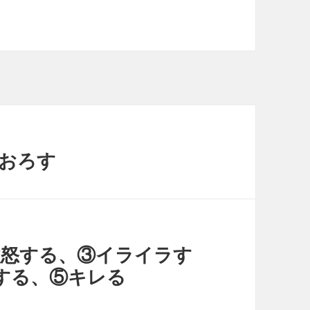
りおろす
、②激怒する、③イライラす
する、⑤キレる