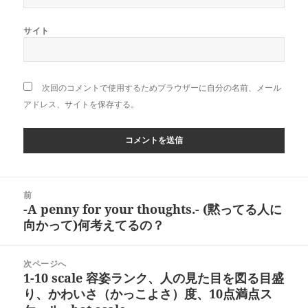
サイト
次回のコメントで使用するためブラウザーに自分の名前、メール
アドレス、サイトを保存する。
投
前
稿
-A penny for your thoughts.- (黙ってる人に
前
ナ
向かって)何考えてるの？
の
ビ
投
ゲ
稿:
次ページへ
ー
1-10 scale 容姿ランク、人の見た目を図る目盛
次
シ
り、かわいさ（かっこよさ）度、10点満点ス
の
ョ