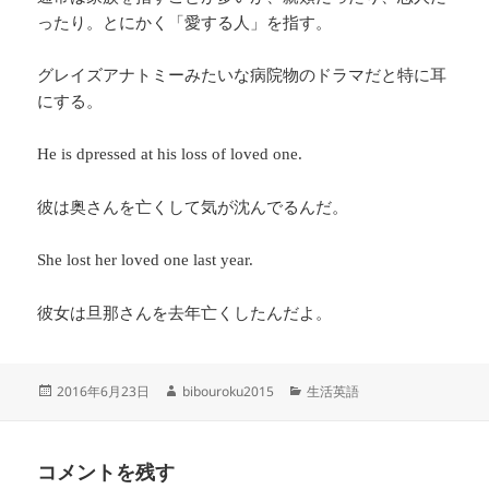
ったり。とにかく「愛する人」を指す。
グレイズアナトミーみたいな病院物のドラマだと特に耳
にする。
He is dpressed at his loss of loved one.
彼は奥さんを亡くして気が沈んでるんだ。
She lost her loved one last year.
彼女は旦那さんを去年亡くしたんだよ。
投
作
カ
2016年6月23日
bibouroku2015
生活英語
稿
成
テ
日:
者
ゴ
リ
コメントを残す
ー