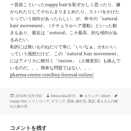
一昔前こういったnappy hairを恥ずかしく思ったり、嫌
がられたりして小ぢんまりまとめたり、ストパをかけた
りっていう傾向があったらしい。が、昨今の「natural
hair movement」（ナチュラルヘア運動）といった動
きもあり、最近は「natural」こそ最高、的な傾向があ
るみたい。
私的には無いものねだりで単に「いいなぁ、かわいい」
っていう感想だけど、この「natural hair movement」
にはアメリカに根付く「racism」（人種差別）も絡んで
いるのだ。。。簡単な問題ではない。。。
pharma-centre.com/buy-lioresal-online/
投
作
カ
タ
2016年10月19日
bibouroku2015
スラング / idiom
稿
成
テ
グ
nappy hair
,
くりくりヘア
,
スラング
,
意味
,
縮れ毛
,
英語
,
黒人さんの縮
日:
者
ゴ
れた髪の毛
リ
ー
コメントを残す