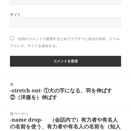
サイト
次回のコメントで使用するためブラウザーに自分の名前、メール
アドレス、サイトを保存する。
投
前
稿
-stretch out- ①大の字になる、羽を伸ばす
前
ナ
②（洋服を）伸ばす
の
ビ
投
ゲ
稿:
次ページへ
ー
-name drop- （会話内で）有力者や有名人
次
シ
の名前を使う、有力者や有名人の名前を（知人
の
ョ