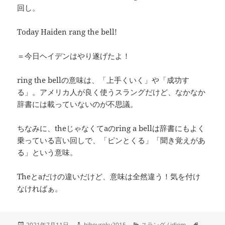
回し。
Today Haiden rang the bell!
＝今日ヘイデンはやり遂げたよ！
ring the bellの意味は、「上手くいく」や「成功す
る」。アメリカ人が良く使うスラングだけど、なかなか
辞書には載っていないのが不思議。
ちなみに、theじゃなくてaのring a bellは辞書にもよく
乗っている言い回しで、「ピンとくる」「聞き覚えがあ
る」という意味。
Theとaだけの違いだけど、意味は全然違う！気を付け
なければぁ。
投
作
カ
タ
2021年7月11日
bibouroku2015
スラング / idiom