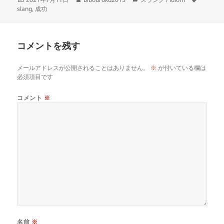
稿
成
テ
グ
slang
,
成功
日:
者
ゴ
リ
ー
コメントを残す
メールアドレスが公開されることはありません。
※
が付いている欄は
必須項目です
コメント
※
名前
※