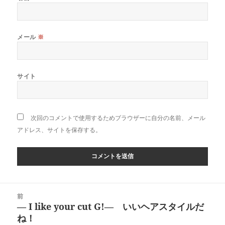
メール
※
サイト
次回のコメントで使用するためブラウザーに自分の名前、メール
アドレス、サイトを保存する。
投
前
稿
― I like your cut G!― いいヘアスタイルだ
前
ナ
ね！
の