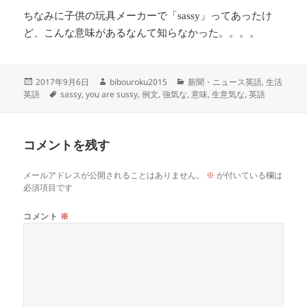
ちなみに子供の玩具メーカーで「
」ってあったけ
sassy
ど、こんな意味があるなんて知らなかった。。。。
投
作
カ
2017年9月6日
bibouroku2015
新聞・ニュース英語
,
生活
稿
タ
成
テ
英語
sassy
,
you are sussy
,
例文
,
強気な
,
意味
,
生意気な
,
英語
日:
グ
者
ゴ
リ
ー
コメントを残す
メールアドレスが公開されることはありません。
※
が付いている欄は
必須項目です
コメント
※