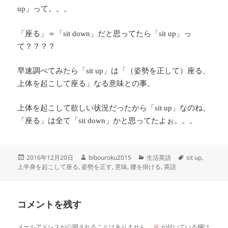
」って。。。
up
「座る」＝「
」だと思ってたら「
」っ
sit down
sit up
て？？？？
早速調べてみたら「
」は「（姿勢を正して）座る、
sit up
上体を起こして座る」なる意味との事。
上体を起こして欲しい状況だったから「
」なのね。
sit up
「座る」は全て「
」かと思ってたよぉ。。。
sit down
投
作
カ
タ
2016年12月20日
bibouroku2015
生活英語
sit up
,
稿
成
テ
グ
上半身を起こして座る
,
姿勢を正す
,
意味
,
腰を掛ける
,
英語
日:
者
ゴ
リ
ー
コメントを残す
メールアドレスが公開されることはありません。
※
が付いている欄は