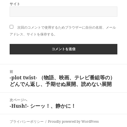
サイト
次回のコメントで使用するためブラウザーに自分の名前、メール
アドレス、サイトを保存する。
投
前
稿
-plot twist- （物語、映画、テレビ番組等の）
前
ナ
どんでん返し、予期せぬ展開、読めない展開
の
ビ
投
ゲ
稿:
次ページへ
ー
-Hush!- シーッ！、静かに！
次
シ
の
ョ
投
ン
プライバシーポリシー
Proudly powered by WordPress
稿: