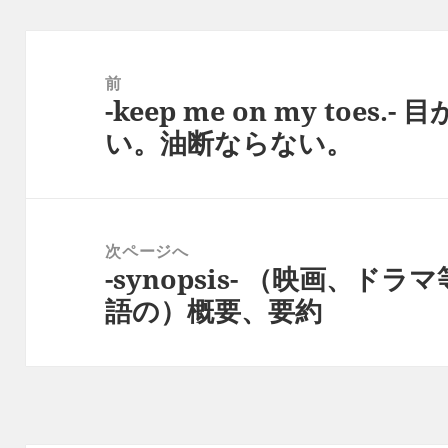
投
稿
前
-keep me on my toe
ナ
前
い。油断ならない。
ビ
の
ゲ
投
ー
稿:
シ
次ページへ
ョ
-synopsis- （映画、
次
ン
語の）概要、要約
の
投
稿: