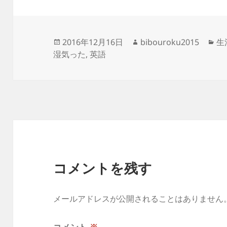
投
作
カ
2016年12月16日
bibouroku2015
生
稿
成
テ
湿気った
,
英語
日:
者
ゴ
リ
ー
コメントを残す
メールアドレスが公開されることはありません