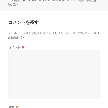
ース英語
STEAM
,
STEM
,
STEM education
,
ステム教育
,
学校
,
意
日:
グ
者
ゴ
味
,
英語
リ
ー
コメントを残す
メールアドレスが公開されることはありません。
※
が付いている欄は
必須項目です
コメント
※
名前
※