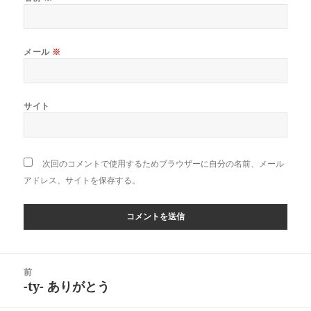
メール
※
サイト
次回のコメントで使用するためブラウザーに自分の名前、メール
アドレス、サイトを保存する。
投
前
稿
-ty- ありがとう
前
ナ
の