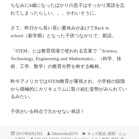
ちなみに
歳になったばかりの息子はすっかり英語を忘
4
れてしまったらしい。。。かわいそうに。
さて、昨日から長い長い夏休みがあけて
Back to
（新学期）となった子供つながりで、新語。
school
「
」とは教育現場で使われる言葉で「
STEM
Science,
」（科学、技
Technology, Engineering and Mathematics
術、工学、数学）の教育分野を称する略称。
昨今アメリカでは
教育が重視され、小学校の段階
STEM
から積極的にカリキュラムに取り組む姿勢がみられてい
るみたい。
子供がいる時点で欠かせない単語！
投
作
カ
2017年8月23日
bibouroku2015
キッズ英語
,
新聞・ニュ
稿
タ
成
テ