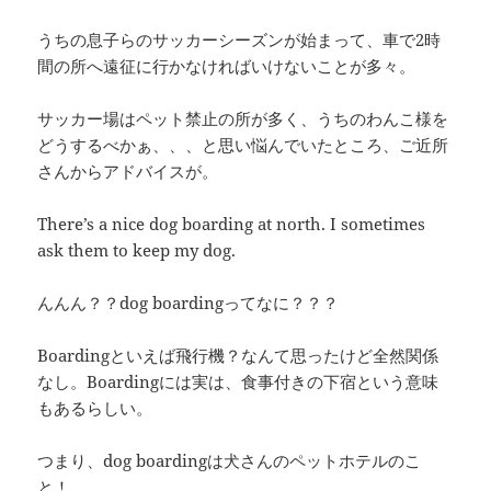
うちの息子らのサッカーシーズンが始まって、車で2時
間の所へ遠征に行かなければいけないことが多々。
サッカー場はペット禁止の所が多く、うちのわんこ様を
どうするべかぁ、、、と思い悩んでいたところ、ご近所
さんからアドバイスが。
There’s a nice dog boarding at north. I sometimes
ask them to keep my dog.
んんん？？dog boardingってなに？？？
Boardingといえば飛行機？なんて思ったけど全然関係
なし。Boardingには実は、食事付きの下宿という意味
もあるらしい。
つまり、dog boardingは犬さんのペットホテルのこ
と！