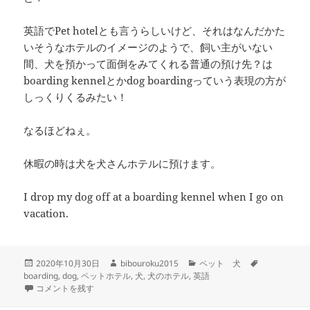
英語でPet hotelとも言うらしいけど、それはなんだかた
いそうなホテルのイメージのようで、飼い主がいない
間、犬を預かって面倒をみてくれる普通の預け先？は
boarding kennelとかdog boardingっていう表現の方が
しっくりくるみたい！
なるほどねぇ。
休暇の時は犬を犬さんホテルに預けます。
I drop my dog off at a boarding kennel when I go on
vacation.
投
作
カ
タ
2020年10月30日
bibouroku2015
ペット 犬
稿
成
テ
グ
boarding
,
dog
,
ペットホテル
,
犬
,
犬のホテル
,
英語
日:
– dog boarding –犬のペットホテル に
者
ゴ
コメントを残す
リ