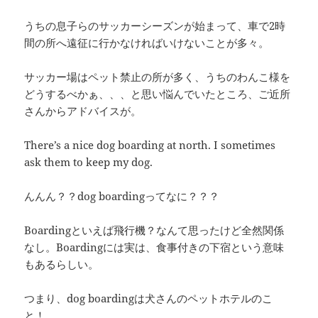
うちの息子らのサッカーシーズンが始まって、車で2時
間の所へ遠征に行かなければいけないことが多々。
サッカー場はペット禁止の所が多く、うちのわんこ様を
どうするべかぁ、、、と思い悩んでいたところ、ご近所
さんからアドバイスが。
There’s a nice dog boarding at north. I sometimes
ask them to keep my dog.
んんん？？dog boardingってなに？？？
Boardingといえば飛行機？なんて思ったけど全然関係
なし。Boardingには実は、食事付きの下宿という意味
もあるらしい。
つまり、dog boardingは犬さんのペットホテルのこ
と！