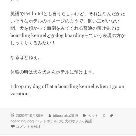
英語でPet hotelとも言うらしいけど、それはなんだかた
いそうなホテルのイメージのようで、飼い主がいない
間、犬を預かって面倒をみてくれる普通の預け先？は
boarding kennelとかdog boardingっていう表現の方が
しっくりくるみたい！
なるほどねぇ。
休暇の時は犬を犬さんホテルに預けます。
I drop my dog off at a boarding kennel when I go on
vacation.
投
作
カ
タ
2020年10月30日
bibouroku2015
ペット 犬
稿
成
テ
グ
boarding
,
dog
,
ペットホテル
,
犬
,
犬のホテル
,
英語
日:
– dog boarding –犬のペットホテル に
者
ゴ
コメントを残す
リ