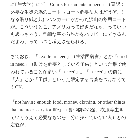
年生大学）にて「
」（直訳：
2
Courts for students in need
必要な生徒の為のコート→コート必要な人はどうぞ。）
なる貼り紙と共にハンガーにかかった沢山の冬用コート
が。こういうとこ、アメリカって好きだなぁ、っていつ
も思っちゃう。些細な事から誰かをハッピーにできるん
だよね、っていつも考えさせられる。
さておき、「
」（生活困窮者）とか「
people in need
child
」（助けを必要としている子供）といった形で使
in need
われていることが多い「
」。「
」の前に
in need
in need
「人」とか「子供」といった限定する言葉をつけなくて
も
。
OK
「
not having enough food, money, clothing, or other things
」（食べ物やお金、衣服等生き
that are necessary for life
ていくうえで必要なものを十分に持っていない人）との
定義が。