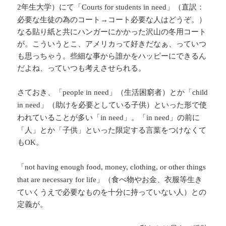
年生大学）にて「
」（直訳：
2
Courts for students in need
必要な生徒の為のコート→コート必要な人はどうぞ。）
なる貼り紙と共にハンガーにかかった沢山の冬用コート
が。こういうとこ、アメリカって好きだなぁ、っていつ
も思っちゃう。些細な事から誰かをハッピーにできるん
だよね、っていつも考えさせられる。
さておき、「
」（生活困窮者）とか「
people in need
child
」（助けを必要としている子供）といった形で使
in need
われていることが多い「
」。「
」の前に
in need
in need
「人」とか「子供」といった限定する言葉をつけなくて
も
。
OK
「
not having enough food, money, clothing, or other things
」（食べ物やお金、衣服等生き
that are necessary for life
ていくうえで必要なものを十分に持っていない人）との
定義が。