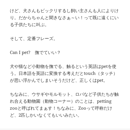
けど、犬さんもビックリするし飼い主さんも人によりけ
り。だからちゃんと聞きなさぁ～い！って既に遠くにい
る子供たちに叫ぶ。
そして、定番フレーズ。
Can I pet? 撫でていい？
犬や猫など小動物を撫でる、触るという英語はpetを使
う。日本語を英語に変換する考えだとtouch（タッチ）
が思い浮かんでしまいそうだけど、正しくはpet。
ちなみに、ウサギやモルモット、ロバなど子供たちが触
れ合える動物園（動物コーナー）のことは、petting
zooと呼ばれてまぁす！ちなみに、Zooって呼称だけ
ど、2匹しかいなくてもいいみたい。