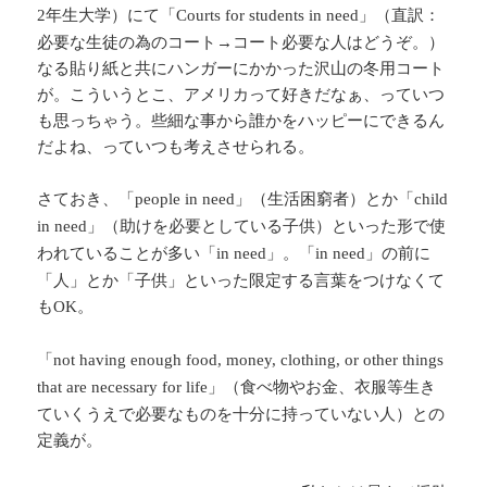
年生大学）にて「
」（直訳：
2
Courts for students in need
必要な生徒の為のコート→コート必要な人はどうぞ。）
なる貼り紙と共にハンガーにかかった沢山の冬用コート
が。こういうとこ、アメリカって好きだなぁ、っていつ
も思っちゃう。些細な事から誰かをハッピーにできるん
だよね、っていつも考えさせられる。
さておき、「
」（生活困窮者）とか「
people in need
child
」（助けを必要としている子供）といった形で使
in need
われていることが多い「
」。「
」の前に
in need
in need
「人」とか「子供」といった限定する言葉をつけなくて
も
。
OK
「
not having enough food, money, clothing, or other things
」（食べ物やお金、衣服等生き
that are necessary for life
ていくうえで必要なものを十分に持っていない人）との
定義が。