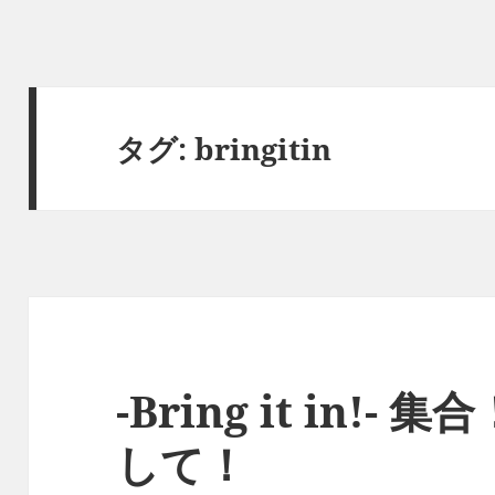
タグ:
bringitin
-Bring it in!
して！