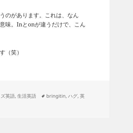
っていうのがあります。これは、なん
味。Inとonが違うだけで、こん
す（笑）
タ
ッズ英語
,
生活英語
bringitin
,
ハグ
,
英
して！ に
グ