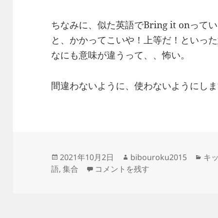
ちなみに、似た英語でBring it on
と、かかってこいや！上等だ！といった意
なにも意味が違うって、、怖い。
間違わないように、使わないようにしま
投
作
カ
2021年10月2日
bibouroku2015
キ
稿
-Bring it in!- 集合！または…ハグ
成
テ
語
,
集合
コメントを残す
日:
者
ゴ
リ
ー