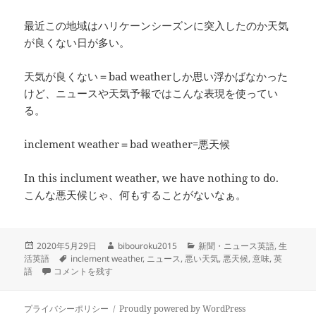
最近この地域はハリケーンシーズンに突入したのか天気
が良くない日が多い。
天気が良くない＝bad weatherしか思い浮かばなかった
けど、ニュースや天気予報ではこんな表現を使ってい
る。
inclement weather＝bad weather=悪天候
In this inclument weather, we have nothing to do.
こんな悪天候じゃ、何もすることがないなぁ。
投
作
カ
2020年5月29日
bibouroku2015
新聞・ニュース英語
,
生
稿
タ
成
テ
活英語
inclement weather
,
ニュース
,
悪い天気
,
悪天候
,
意味
,
英
日:
-inclement weather- 悪天候、悪い天気 に
グ
者
ゴ
語
コメントを残す
リ
ー
プライバシーポリシー
Proudly powered by WordPress