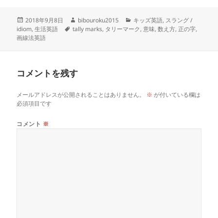
投
作
カ
2018年9月8日
bibouroku2015
キッズ英語
,
スラング /
稿
タ
成
テ
idiom
,
生活英語
tally marks
,
タリーマーク
,
意味
,
数え方
,
正の字
,
日:
グ
者
ゴ
画線法英語
リ
ー
コメントを残す
メールアドレスが公開されることはありません。
※
が付いている欄は
必須項目です
コメント
※