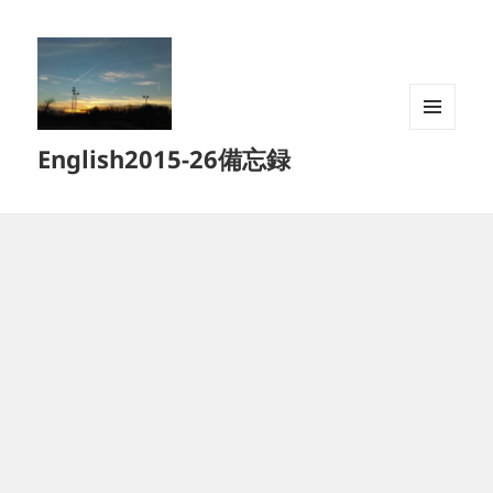
メニュ
English2015-26備忘録
ーとウ
ィジェ
ット