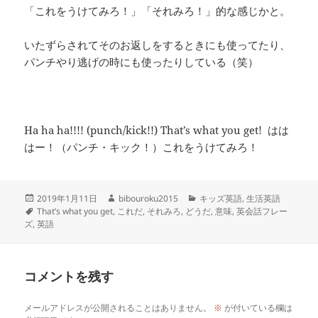
「これをうけてみろ！」「それみろ！」的な感じかと。
いたずらされてそのお返しをするときにも使ってたり、
パンチやり逃げの時にも使ったりしている（笑）
Ha ha ha!!!! (punch/kick!!) That’s what you get! はは
はー！（パンチ・キック！）これをうけてみろ！
投
作
カ
2019年1月11日
bibouroku2015
キッズ英語
,
生活英語
稿
タ
成
テ
That’s what you get
,
これだ
,
それみろ
,
どうだ
,
意味
,
英会話フレー
日:
グ
者
ゴ
ズ
,
英語
リ
ー
コメントを残す
メールアドレスが公開されることはありません。
※
が付いている欄は