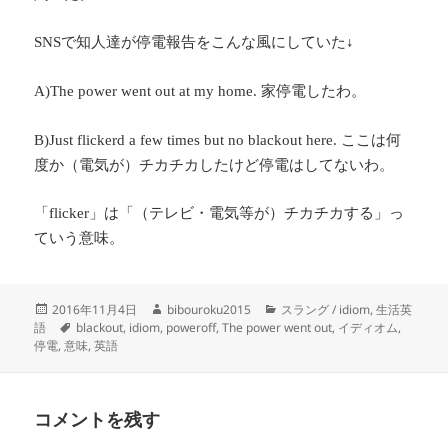
で知人達が停電報告をこんな風にしていた↓
SNS
家停電したわ。
A)The power went out at my home.
ここは何
B)Just flickerd a few times but no blackout here.
度か（電気が）チカチカしたけど停電はしてないわ。
「
」は「（テレビ・電気等が）チカチカする」っ
flicker
ていう意味。
投
作
カ
2016年11月4日
bibouroku2015
スラング / idiom
,
生活英
稿
タ
成
テ
語
blackout
,
idiom
,
poweroff
,
The power went out
,
イディオム
,
日:
グ
者
ゴ
停電
,
意味
,
英語
リ
ー
コメントを残す