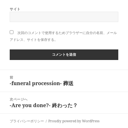
サイト
次回のコメントで使用するためブラウザーに自分の名前、メール
アドレス、サイトを保存する。
投
前
稿
-funeral procession- 葬送
前
ナ
の
ビ
投
次ページへ
ゲ
稿:
-Are you done?- 終わった？
次
ー
の
シ
投
ョ
プライバシーポリシー
Proudly powered by WordPress
稿: