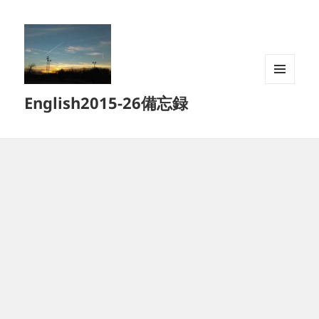
メニュ
English2015-26備忘録
ーとウ
ィジェ
ット