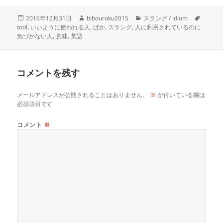
投
作
カ
タ
2016年12月31日
bibouroku2015
スラング / idiom
稿
成
テ
グ
tool
,
いいように使われる人
,
ばか
,
スラング
,
人に利用されているのに
日:
者
ゴ
気づかない人
,
意味
,
英語
リ
ー
コメントを残す
メールアドレスが公開されることはありません。
※
が付いている欄は
必須項目です
コメント
※